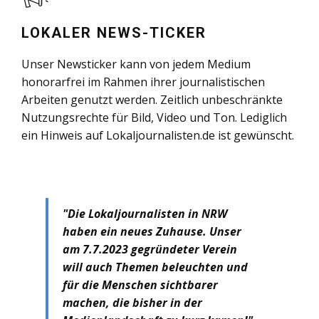
LOKALER NEWS-TICKER
Unser Newsticker kann von jedem Medium
honorarfrei im Rahmen ihrer journalistischen
Arbeiten genutzt werden. Zeitlich unbeschränkte
Nutzungsrechte für Bild, Video und Ton. Lediglich
ein Hinweis auf Lokaljournalisten.de ist gewünscht.
n NRW
"Ich schreibe gerne neb
e. Unser
über lokale Ereigni
 Verein
Veranstaltungen. Ich f
chten und
über neue Wege
arer
Lokaljournalismus. Neu
r
neue Blickwinke