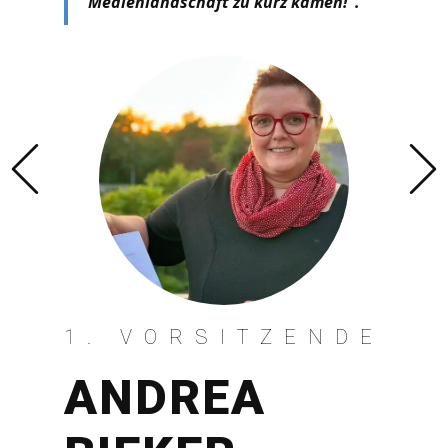
z kamen!".
Previous
ZENDE
2.
VORSITZE
EFRE